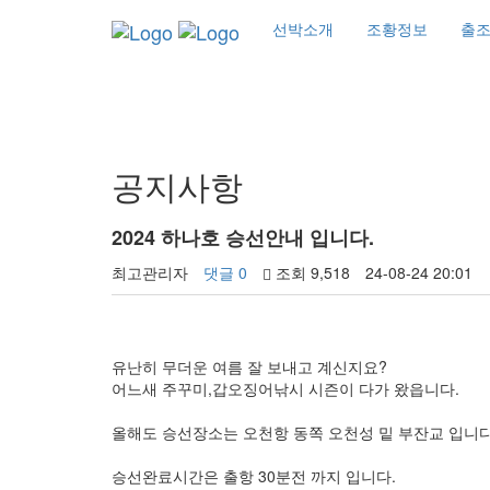
선박소개
조황정보
출
커뮤니티
공지사항
2024 하나호 승선안내 입니다.
최고관리자
댓글 0
조회 9,518
24-08-24 20:01
유난히 무더운 여름 잘 보내고 계신지요?
어느새 주꾸미,갑오징어낚시 시즌이 다가 왔읍니다.
올해도 승선장소는 오천항 동쪽 오천성 밑 부잔교 입니다
승선완료시간은 출항 30분전 까지 입니다.