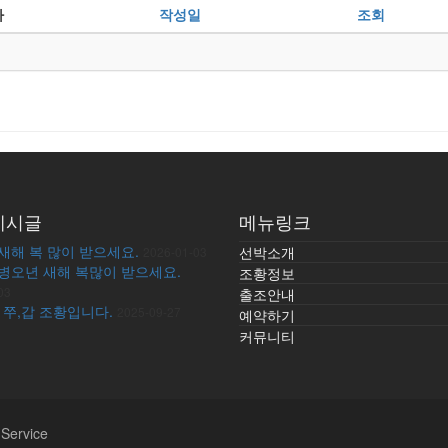
자
작성일
조회
게시글
메뉴링크
 새해 복 많이 받으세요.
선박소개
2026-01-03
 병오년 새해 복많이 받으세요.
조황정보
03
출조안내
 쭈,갑 조황입니다.
2025-09-27
예약하기
커뮤니티
 Service